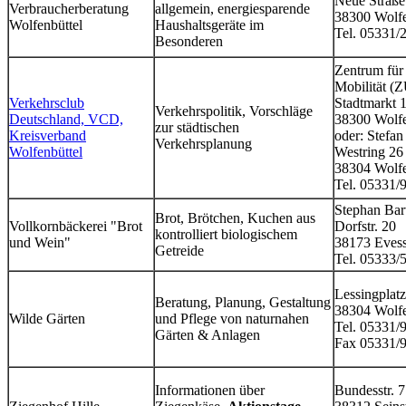
Neue Straße
Verbraucherberatung
allgemein, energiesparende
38300 Wolfe
Wolfenbüttel
Haushaltsgeräte im
Tel. 05331/
Besonderen
Zentrum fü
Mobilität 
Verkehrsclub
Stadtmarkt 
Verkehrspolitik, Vorschläge
Deutschland, VCD,
38300 Wolfe
zur städtischen
Kreisverband
oder: Stefa
Verkehrsplanung
Wolfenbüttel
Westring 2
38304 Wolfe
Tel. 05331/
Stephan Ba
Brot, Brötchen, Kuchen aus
Vollkornbäckerei "Brot
Dorfstr. 20
kontrolliert biologischem
und Wein"
38173 Eves
Getreide
Tel. 05333/
Lessingplatz
Beratung, Planung, Gestaltung
38304 Wolfe
Wilde Gärten
und Pflege von naturnahen
Tel. 05331/
Gärten & Anlagen
Fax 05331/
Informationen über
Bundesstr. 7