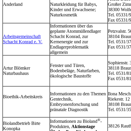
Anderland
Naturkleidung für Babys,
Großer Zim
Kinder und Erwachsene;
38300 Wolfe
Naturkosmetik
Tel. 05331
Fax 05331/
Informationen über das
geplante Atommüllendlager
Petzvalstr. 
Arbeitsgemeinschaft
Schacht Konrad, zur
38104 Brau
Schacht Konrad e. V.
Kernenergie und zur
Tel. 0531/3
Endlagerproblematik
Fax 0531/3
allgemein
Sophienstr. 
Fenster und Türen,
Artur Blömker
38118 Brau
Bodenbeläge, Naturfarben,
Naturbauhaus
Tel. 0531/8
ökologische Baustoffe
Fax 0531/8
Informationen zu den Themen
Ilona Mesch
Bioethik-Arbeitskreis
Gentechnik,
Riekestr. 12
Embryonenforschung und
38108 Brau
pränatale Diagnostik
Tel. 0531/3
®
Informationen zu Bioland
-
Biolandbetrieb Birte
38126 Raut
Produkten,
Aktionstage
Konopka