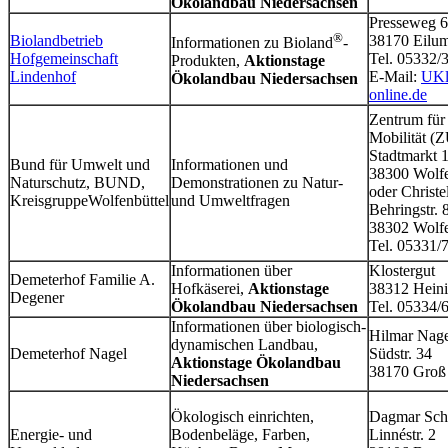
Ökolandbau Niedersachsen
Presseweg 
®
Biolandbetrieb
38170 Eilu
Informationen zu Bioland
-
Hofgemeinschaft
Tel. 05332
Produkten,
Aktionstage
Lindenhof
E-Mail:
UKl
Ökolandbau Niedersachsen
online.de
Zentrum fü
Mobilität 
Stadtmarkt 
Bund für Umwelt und
Informationen und
38300 Wolfe
Naturschutz, BUND,
Demonstrationen zu Natur-
oder Christ
KreisgruppeWolfenbüttel
und Umweltfragen
Behringstr. 
38302 Wolfe
Tel. 05331/
Informationen über
Klostergut
Demeterhof Familie A.
Hofkäserei,
Aktionstage
38312 Hein
Degener
Ökolandbau Niedersachsen
Tel. 05334/
Informationen über biologisch-
Hilmar Nag
dynamischen Landbau,
Demeterhof Nagel
Südstr. 34
Aktionstage Ökolandbau
38170 Groß
Niedersachsen
Ökologisch einrichten,
Dagmar Sch
Energie- und
Bodenbeläge, Farben,
Linnéstr. 2