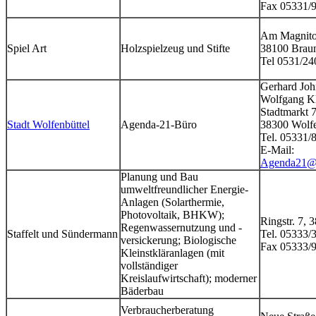
Fax 05331/
Am Magnito
Spiel Art
Holzspielzeug und Stifte
38100 Brau
Tel 0531/2
Gerhard Joh
Wolfgang K
Stadtmarkt 
Stadt Wolfenbüttel
Agenda-21-Büro
38300 Wolfe
Tel. 05331/
E-Mail:
Agenda21@W
Planung und Bau
umweltfreundlicher Energie-
Anlagen (Solarthermie,
Photovoltaik, BHKW);
Ringstr. 7,
Regenwassernutzung und -
Staffelt und Sündermann
Tel. 05333/
versickerung; Biologische
Fax 05333/
Kleinstkläranlagen (mit
vollständiger
Kreislaufwirtschaft); moderner
Bäderbau
Verbraucherberatung