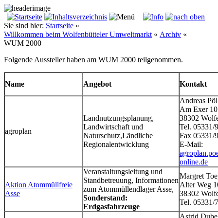
Sie sind hier:
Startseite
«
Willkommen beim Wolfenbütteler Umweltmarkt
«
Archiv
«
WUM 2000
Folgende Aussteller haben am WUM 2000 teilgenommen.
Name
Angebot
Kontakt
Andreas Pöl
Am Exer 10
Landnutzungsplanung,
38302 Wolfe
Landwirtschaft und
Tel. 05331/
agroplan
Naturschutz,Ländliche
Fax 05331/
Regionalentwicklung
E-Mail:
agroplan.po
online.de
Veranstaltungsleitung und
Margret Toe
Standbetreuung, Informationen
Aktion Atommüllfreie
Alter Weg 
zum Atommüllendlager Asse,
Asse
38302 Wolfe
Sonderstand:
Tel. 05331/
Erdgasfahrzeuge
Astrid Dube