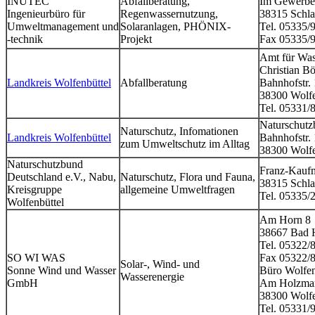
INUTEC
Abfallberatung,
Im Gewerbe
Ingenieurbüro für
Regenwassernutzung,
38315 Schl
Umweltmanagement und
Solaranlagen, PHÖNIX-
Tel. 05335
-technik
Projekt
Fax 05335/
Amt für Was
Christian Bö
Landkreis Wolfenbüttel
Abfallberatung
Bahnhofstr.
38300 Wolfe
Tel. 05331/
Naturschutz
Naturschutz, Infomationen
Landkreis Wolfenbüttel
Bahnhofstr.
zum Umweltschutz im Alltag
38300 Wolfe
Naturschutzbund
Franz-Kaufm
Deutschland e.V., Nabu,
Naturschutz, Flora und Fauna,
38315 Schl
Kreisgruppe
allgemeine Umweltfragen
Tel. 05335/
Wolfenbüttel
Am Horn 8
38667 Bad 
Tel. 05322
SO WI WAS
Fax 05322/
Solar-, Wind- und
Sonne Wind und Wasser
Büro Wolfen
Wasserenergie
GmbH
Am Holzma
38300 Wolfe
Tel. 05331