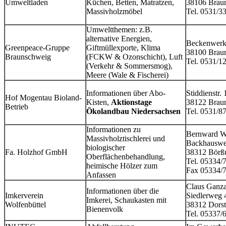
Umweltladen
Küchen, Betten, Matratzen,
38106 Brau
Massivholzmöbel
Tel. 0531/3
Umweltthemen: z.B.
alternative Energien,
Beckenwerke
Greenpeace-Gruppe
Giftmüllexporte, Klima
38100 Brau
Braunschweig
(FCKW & Ozonschicht), Luft
Tel. 0531/1
(Verkehr & Sommersmog),
Meere (Wale & Fischerei)
Informationen über Abo-
Stiddienstr. 
Hof Mogentau Bioland-
Kisten,
Aktionstage
38122 Brau
Betrieb
Ökolandbau Niedersachsen
Tel. 0531/8
Informationen zu
Bernward 
Massivholztischlerei und
Backhausw
biologischer
Fa. Holzhof GmbH
38312 Bör
Oberflächenbehandlung,
Tel. 05334
heimische Hölzer zum
Fax 05334/
Anfassen
Claus Ganz
Informationen über die
Imkerverein
Siedlerweg
Imkerei, Schaukasten mit
Wolfenbüttel
38312 Dors
Bienenvolk
Tel. 05337/